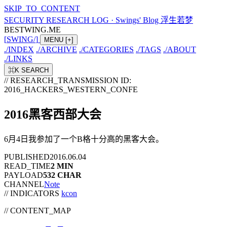
SKIP_TO_CONTENT
SECURITY RESEARCH LOG
·
Swings' Blog 浮生若梦
BESTWING.ME
[
SWING
/
]
MENU
[+]
./
INDEX
./
ARCHIVE
./
CATEGORIES
./
TAGS
./
ABOUT
./
LINKS
⌘K
SEARCH
// RESEARCH_TRANSMISSION
ID:
2016_HACKERS_WESTERN_CONFE
2016黑客西部大会
6月4日我参加了一个B格十分高的黑客大会。
PUBLISHED
2016.06.04
READ_TIME
2 MIN
PAYLOAD
532 CHAR
CHANNEL
Note
// INDICATORS
kcon
//
CONTENT_MAP