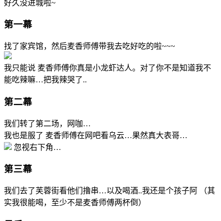
好久没进城啦~
第一幕
找了家宾馆，然后麦香师傅带我去吃好吃的啦~~~
我只能说 麦香师傅你真是小龙虾达人。对了你不是知道我不
能吃辣嘛…把我辣哭了..
第二幕
我们转了第二场，网咖…
我也是服了 麦香师傅在网吧看乌云…果然真大表哥…
忽视右下角…
第三幕
我们去了芙蓉街看他们撸串…以及喝酒..我还是个孩子阿 （其
实我很能喝，至少不是麦香师傅两杯倒）