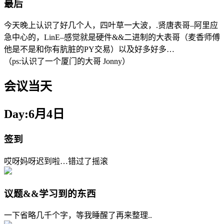
最后
今天晚上认识了好几个人，四叶草一大波，.贤唐表哥–阿里应
急中心的，LinE–感觉就是硬件&&二进制的大表哥（麦香师傅
他是不是和你有肮脏的PY交易）以及好多好多…
（ps:认识了一个厦门的大哥 Jonny）
会议当天
Day:6月4日
签到
哎呀妈呀迟到啦…错过了摇滚
议题&&学习到的东西
一下省略几千个字，等我睡醒了再来整理..