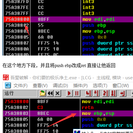
在这个地方下段，并且将push ebp改成ret 直接让他返回