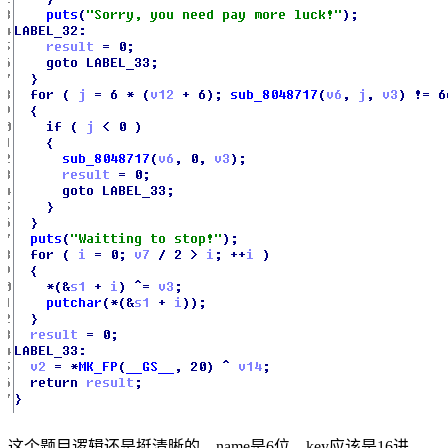
这个题目逻辑还是挺清晰的，name是6位，key应该是16进