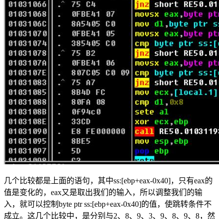
几个比较都是上面的语句，其中ss:[ebp+eax-0x40]，只有eax的
值是变化的，eax又是取出我们的输入，所以调整我们的输
入，就可以控制byte ptr ss:[ebp+eax-0x40]的值，使跳转条件不
成立。这几个比较中，是分别与2、8、9、3、9、8、9、8，然