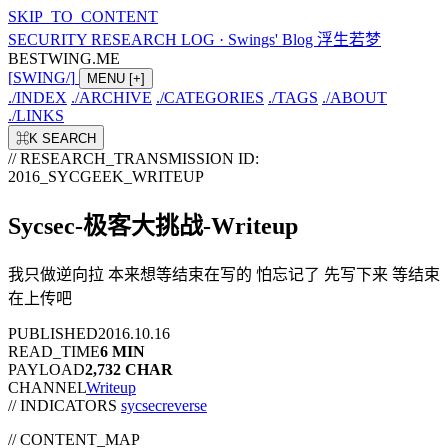
SKIP_TO_CONTENT
SECURITY RESEARCH LOG
·
Swings' Blog 浮生若梦
BESTWING.ME
[
SWING
/
]
MENU
[+]
./
INDEX
./
ARCHIVE
./
CATEGORIES
./
TAGS
./
ABOUT
./
LINKS
⌘K
SEARCH
// RESEARCH_TRANSMISSION
ID:
2016_SYCGEEK_WRITEUP
Sycsec-极客大挑战-Writeup
我只做逆向拉 本来想等结束在写的 怕忘记了 先写下来 等结束
在上传吧
PUBLISHED
2016.10.16
READ_TIME
6 MIN
PAYLOAD
2,732 CHAR
CHANNEL
Writeup
// INDICATORS
sycsec
reverse
//
CONTENT_MAP