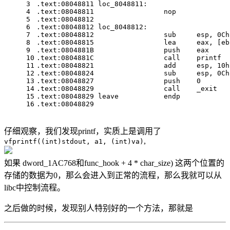
3
.text:
08048811
 loc_8048811:                    
4
.text:
08048811
                 nop
5
.text:
08048812
6
.text:
08048812
 loc_8048812:                    
7
.text:
08048812
                 sub     esp, 
0
Ch
8
.text:
08048815
                 lea     eax, [eb
9
.text:
0804881
B                 push    eax     
10
.text:
0804881
C                 call    printf
11
.text:
08048821
                 add     esp, 
10
h
12
.text:
08048824
                 sub     esp, 
0
Ch
13
.text:
08048827
                 push    
0
       
14
.text:
08048829
                 call    _exit
15
.text:
08048829
 leave           endp
16
.text:
08048829
仔细观察，我们发现printf，实质上是调用了
,
vfprintf((int)stdout, a1, (int)va)
如果 dword_1AC768和func_hook + 4 * char_size) 这两个位置的
存储的数据为0，那么会进入到正常的流程，那么我就可以从
libc中控制流程。
之后做的时候，发现别人特别好的一个方法，那就是