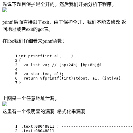
先说下题目保护是全开的。然后我们开始分析下程序。
printf 后面直接跟了exit，由于保护全开，我们不能去修改 返
回地址或者exit的got表。
在libc我们仔细看来printf函数：
1
int
printf
(
int
 a1, ...)
2
{
3
  va_list va; 
// [sp+24h] [bp+8h]@1
4
5
va_start
(va, a1);
6
return
vfprintf
((
int
)stdout, a1, (
int
)va);
7
}
上图是一个任意地址泄漏。
这里有一个很明显的漏洞–格式化串漏洞
1
.text:
08048811
 ; ------------------------------
2
.text:
08048811