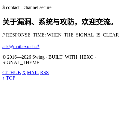
$
contact --channel secure
关于漏洞、系统与攻防，欢迎交流。
// RESPONSE_TIME: WHEN_THE_SIGNAL_IS_CLEAR
ask@mail.exp.sh
↗
© 2016—2026 Swing · BUILT_WITH_HEXO ·
SIGNAL_THEME
GITHUB
X
MAIL
RSS
↑ TOP