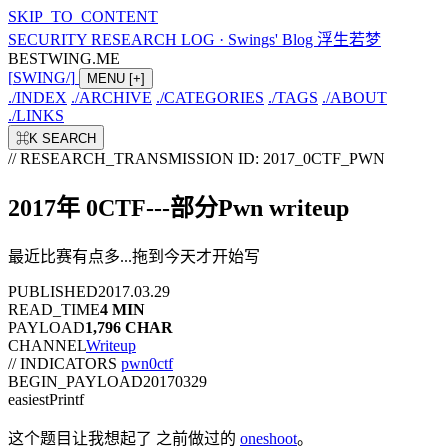
SKIP_TO_CONTENT
SECURITY RESEARCH LOG
·
Swings' Blog 浮生若梦
BESTWING.ME
[
SWING
/
]
MENU
[+]
./
INDEX
./
ARCHIVE
./
CATEGORIES
./
TAGS
./
ABOUT
./
LINKS
⌘K
SEARCH
// RESEARCH_TRANSMISSION
ID: 2017_0CTF_PWN
2017年 0CTF---部分Pwn writeup
最近比赛有点多...拖到今天才开始写
PUBLISHED
2017.03.29
READ_TIME
4 MIN
PAYLOAD
1,796 CHAR
CHANNEL
Writeup
// INDICATORS
pwn
0ctf
BEGIN_PAYLOAD
20170329
easiestPrintf
这个题目让我想起了 之前做过的
oneshoot
。