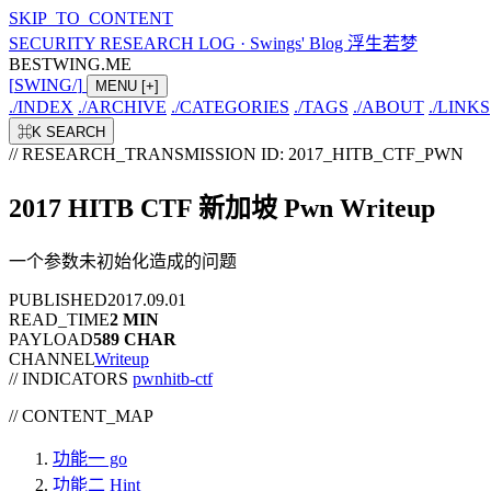
SKIP_TO_CONTENT
SECURITY RESEARCH LOG
·
Swings' Blog 浮生若梦
BESTWING.ME
[
SWING
/
]
MENU
[+]
./
INDEX
./
ARCHIVE
./
CATEGORIES
./
TAGS
./
ABOUT
./
LINKS
⌘K
SEARCH
// RESEARCH_TRANSMISSION
ID: 2017_HITB_CTF_PWN
2017 HITB CTF 新加坡 Pwn Writeup
一个参数未初始化造成的问题
PUBLISHED
2017.09.01
READ_TIME
2 MIN
PAYLOAD
589 CHAR
CHANNEL
Writeup
// INDICATORS
pwn
hitb-ctf
//
CONTENT_MAP
功能一 go
功能二 Hint