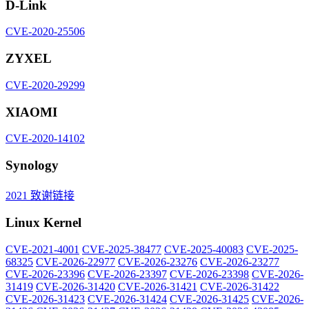
D-Link
CVE-2020-25506
ZYXEL
CVE-2020-29299
XIAOMI
CVE-2020-14102
Synology
2021 致谢链接
Linux Kernel
CVE-2021-4001
CVE-2025-38477
CVE-2025-40083
CVE-2025-
68325
CVE-2026-22977
CVE-2026-23276
CVE-2026-23277
CVE-2026-23396
CVE-2026-23397
CVE-2026-23398
CVE-2026-
31419
CVE-2026-31420
CVE-2026-31421
CVE-2026-31422
CVE-2026-31423
CVE-2026-31424
CVE-2026-31425
CVE-2026-