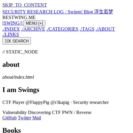
SKIP_TO_CONTENT
SECURITY RESEARCH LOG
·
Swings' Blog 浮生若梦
BESTWING.ME
[
SWING
/
]
MENU
[+]
./
INDEX
./
ARCHIVE
./
CATEGORIES
./
TAGS
./
ABOUT
./
LINKS
⌘K
SEARCH
// STATIC_NODE
about
about/index.html
I am Swings
CTF Player @FlappyPig @r3kapig · Security researcher
Vulnerability Discovering
CTF
PWN / Reverse
GitHub
Twitter
Mail
Books