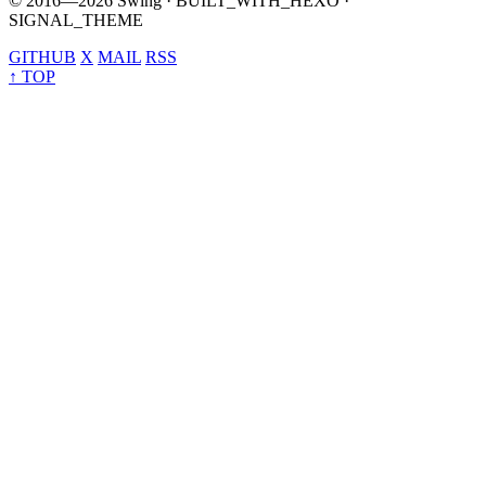
© 2016—2026 Swing · BUILT_WITH_HEXO ·
SIGNAL_THEME
GITHUB
X
MAIL
RSS
↑ TOP