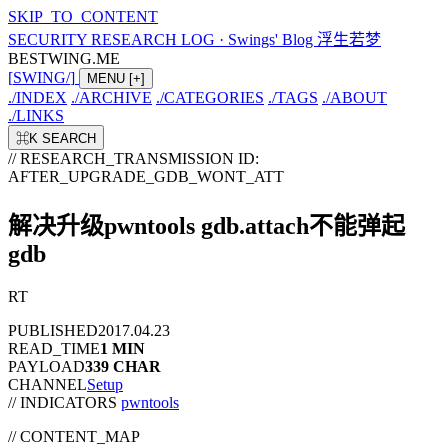
SKIP_TO_CONTENT
SECURITY RESEARCH LOG
·
Swings' Blog 浮生若梦
BESTWING.ME
[
SWING
/
]
MENU
[+]
./
INDEX
./
ARCHIVE
./
CATEGORIES
./
TAGS
./
ABOUT
./
LINKS
⌘K
SEARCH
// RESEARCH_TRANSMISSION
ID:
AFTER_UPGRADE_GDB_WONT_ATT
解决升级pwntools gdb.attach不能弹起
gdb
RT
PUBLISHED
2017.04.23
READ_TIME
1 MIN
PAYLOAD
339 CHAR
CHANNEL
Setup
// INDICATORS
pwntools
//
CONTENT_MAP