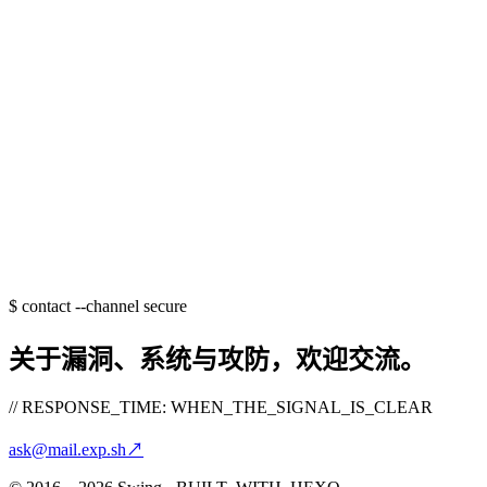
$
contact --channel secure
关于漏洞、系统与攻防，欢迎交流。
// RESPONSE_TIME: WHEN_THE_SIGNAL_IS_CLEAR
ask@mail.exp.sh
↗