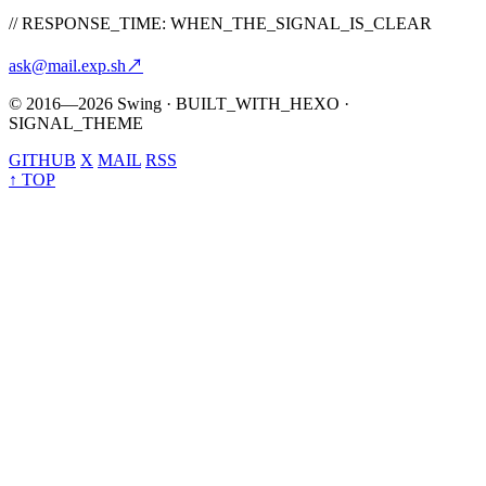
// RESPONSE_TIME: WHEN_THE_SIGNAL_IS_CLEAR
ask@mail.exp.sh
↗
© 2016—2026 Swing · BUILT_WITH_HEXO ·
SIGNAL_THEME
GITHUB
X
MAIL
RSS
↑ TOP