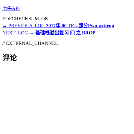
七牛API
EOF
CHECKSUM_OK
← PREVIOUS_LOG
2017年 0CTF---部分Pwn writeup
NEXT_LOG →
基础栈溢出复习 四 之 BROP
// EXTERNAL_CHANNEL
评论