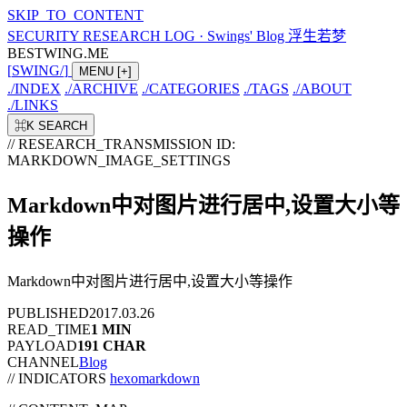
SKIP_TO_CONTENT
SECURITY RESEARCH LOG
·
Swings' Blog 浮生若梦
BESTWING.ME
[
SWING
/
]
MENU
[+]
./
INDEX
./
ARCHIVE
./
CATEGORIES
./
TAGS
./
ABOUT
./
LINKS
⌘K
SEARCH
// RESEARCH_TRANSMISSION
ID:
MARKDOWN_IMAGE_SETTINGS
Markdown中对图片进行居中,设置大小等
操作
Markdown中对图片进行居中,设置大小等操作
PUBLISHED
2017.03.26
READ_TIME
1 MIN
PAYLOAD
191 CHAR
CHANNEL
Blog
// INDICATORS
hexo
markdown