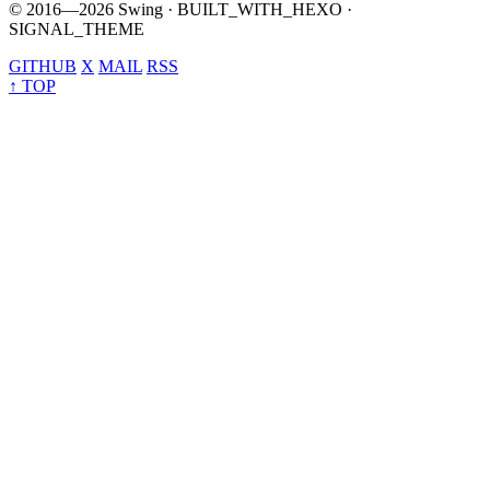
© 2016—2026 Swing · BUILT_WITH_HEXO ·
SIGNAL_THEME
GITHUB
X
MAIL
RSS
↑ TOP