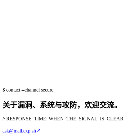
$
contact --channel secure
关于漏洞、系统与攻防，欢迎交流。
// RESPONSE_TIME: WHEN_THE_SIGNAL_IS_CLEAR
ask@mail.exp.sh
↗