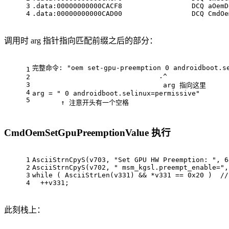
3
.data:00000000000CACF8                 DCQ aOemD
4
.data:00000000000CAD00                 DCQ CmdOe
调用时 arg 指针指向匹配前缀之后的部分：
完整命令: "oem set-gpu-preemption 0 androidboot.se
1
                               .^
2
3
                                arg 指向这里
4
arg = " 0 androidboot.selinux=permissive"
5
       ↑ 注意开头有一个空格
CmdOemSetGpuPreemptionValue 执行
1
AsciiStrnCpyS(v703, 
"Set GPU HW Preemption: "
, 
6
2
AsciiStrnCpyS(v702, 
" msm_kgsl.preempt_enable="
,
3
while
 ( AsciiStrLen(v331) && *v331 == 
0x20
 )  
//
4
  ++v331;
此刻栈上：