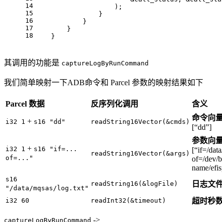
14
                    );
15
                }
16
            }
17
        }
18
    }
其调用的功能是
captureLogByRunCommand
我们简单映射一下ADB命令和 Parcel 参数的映射结果如下
Parcel 数据
反序列化调用
含义
命令向
+
i32 1
s16 "dd"
readString16Vector(&cmds)
[“dd”]
参数向
+
i32 1
s16 "if=...
[“if=/data
readString16Vector(&args)
of=..."
of=/dev/b
name/efis
s16
readString16(&logFile)
日志文
"/data/mqsas/log.txt"
i32 60
readInt32(&timeout)
超时秒
->
captureLogByRunCommand