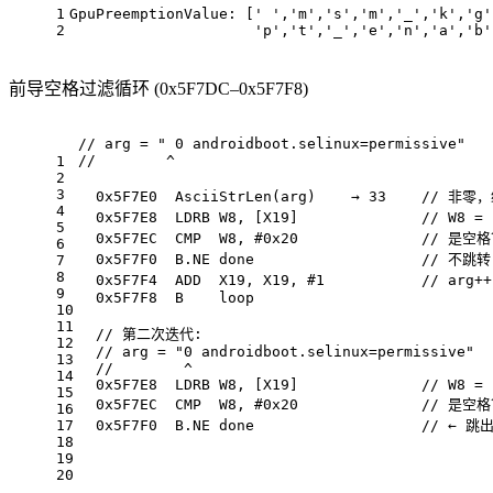
1
GpuPreemptionValue: [
' '
,
'm'
,
's'
,
'm'
,
'_'
,
'k'
,
'g'
2
'p'
,
't'
,
'_'
,
'e'
,
'n'
,
'a'
,
'b'
前导空格过滤循环 (0x5F7DC–0x5F7F8)
// arg = " 0 androidboot.selinux=permissive"
//        ^
1
2
3
0x5F7E0
  AsciiStrLen(arg)    → 
33
// 非零
4
0x5F7E8
  LDRB W8, [X19]              
// W8 =
5
0x5F7EC
  CMP  W8, #
0x20
// 是空
6
0x5F7F0
  B.NE done                   
// 不跳转
7
8
0x5F7F4
  ADD  X19, X19, #
1
// arg
9
0x5F7F8
  B    loop
10
11
// 第二次迭代:
12
// arg = "0 androidboot.selinux=permissive"
13
//        ^
14
0x5F7E8
  LDRB W8, [X19]              
// W8 = 
15
0x5F7EC
  CMP  W8, #
0x20
// 是空
16
17
0x5F7F0
  B.NE done                   
// ← 跳
18
19
20