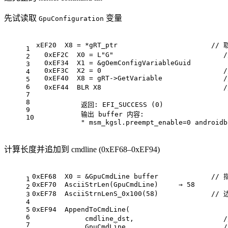
先试读取
变量
GpuConfiguration
xEF20  X8 = *gRT_ptr                       
// 取
1
0xEF2C
  X0 = 
L"G"
2
0xEF34
  X1 = &gOemConfigVariableGuid
3
0xEF3C
  X2 = 
0
/
4
0xEF40
  X8 = gRT->GetVariable               
/
5
6
0xEF44
  BLR X8                              
/
7
8
           返回: EFI_SUCCESS (
0
)
9
           输出 buffer 内容:
10
" msm_kgsl.preempt_enable=0 androidb
计算长度并追加到 cmdline (0xEF68–0xEF94)
0xEF68
  X0 = &GpuCmdLine buffer             
// 
1
0xEF70
  AsciiStrLen(GpuCmdLine)     → 
58
2
0xEF78
  AsciiStrnLenS_0x100(
58
)             
// 
3
4
5
0xEF94
  AppendToCmdLine(
6
             cmdline_dst,                      
/
7
             GpuCmdLine,                       
/