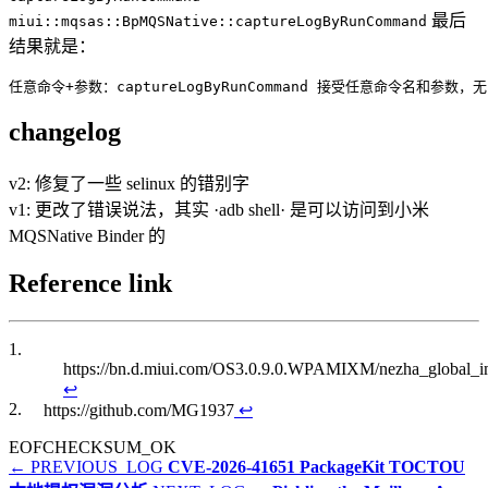
最后
miui::mqsas::BpMQSNative::captureLogByRunCommand
结果就是：
changelog
v2: 修复了一些 selinux 的错别字
v1: 更改了错误说法，其实 ·adb shell· 是可以访问到小米
MQSNative Binder 的
Reference link
1.
https://bn.d.miui.com/OS3.0.9.0.WPAMIXM/nezha_global
↩
2.
https://github.com/MG1937
↩
EOF
CHECKSUM_OK
← PREVIOUS_LOG
CVE-2026-41651 PackageKit TOCTOU