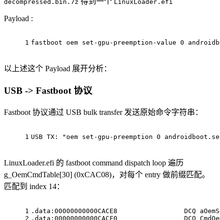
得到一个
decompressed.bin.7z
LinuxLoader.efi
Payload :
1
fastboot oem set-gpu-preemption-value 0 androidb
以上述这个 Payload 展开分析：
USB -> Fastboot 协议
Fastboot 协议通过 USB bulk transfer 发送原始命令字符串：
1
USB TX: "oem set-gpu-preemption 0 androidboot.se
LinuxLoader.efi 的 fastboot command dispatch loop 遍历
g_OemCmdTable[30] (0xCAC08)，对每个 entry 做前缀匹配。
匹配到 index 14：
1
.data:00000000000CACE8                 DCQ aOemS
2
.data:00000000000CACF0                 DCQ CmdOe