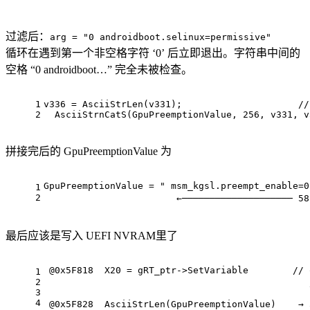
过滤后：
arg = "0 androidboot.selinux=permissive"
循环在遇到第一个非空格字符 ‘0’ 后立即退出。字符串中间的
空格 “0 androidboot…” 完全未被检查。
1
v336 = AsciiStrLen(v331);                     
//
2
  AsciiStrnCatS(GpuPreemptionValue, 
256
, v331, v
拼接完后的 GpuPreemptionValue 为
GpuPreemptionValue = " msm_kgsl.preempt_enable=0
1
2
                        ←──────────────────── 5
最后应该是写入 UEFI NVRAM里了
@
0x5F818
  X20 = gRT_ptr->SetVariable        
// 
1
2
3
4
@
0x5F828
  AsciiStrLen(GpuPreemptionValue)    → 