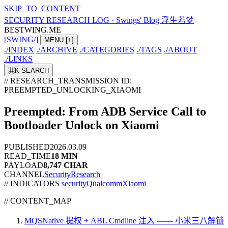
SKIP_TO_CONTENT
SECURITY RESEARCH LOG
·
Swings' Blog 浮生若梦
BESTWING.ME
[
SWING
/
]
MENU
[+]
./
INDEX
./
ARCHIVE
./
CATEGORIES
./
TAGS
./
ABOUT
./
LINKS
⌘K
SEARCH
// RESEARCH_TRANSMISSION
ID:
PREEMPTED_UNLOCKING_XIAOMI
Preempted: From ADB Service Call to
Bootloader Unlock on Xiaomi
PUBLISHED
2026.03.09
READ_TIME
18 MIN
PAYLOAD
8,747 CHAR
CHANNEL
SecurityResearch
// INDICATORS
security
Qualcomm
Xiaomi
//
CONTENT_MAP
MQSNative 提权 + ABL Cmdline 注入 —— 小米三八解锁