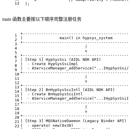
13
  );
main 函数主要按以下顺序完整注册任务
+----------------------------------------------
1
|                main() in hypsys_system       
2
+----------------------------------------------
3
                            |
4
                            v
5
+----------------------------------------------
6
| [Step 1] HypSysSsi (AIDL NDK API)            
7
|  - Create HypSysSsiImpl                      
8
|  - AServiceManager_addService("...IHypSysSsi/
9
+----------------------------------------------
10
                            |
11
                            v
12
+----------------------------------------------
13
| [Step 2] BnHypSysSsiIntl (AIDL NDK API)      
14
|  - Create BnHypSysSsiIntl                    
15
|  - AServiceManager_addService("...IHypSysSsiI
16
+----------------------------------------------
17
                            |
18
                            v
19
+----------------------------------------------
20
| [Step 3] MQSNativeDaemon (Legacy Binder AP
21
|  - operator new(0x30)                        
22