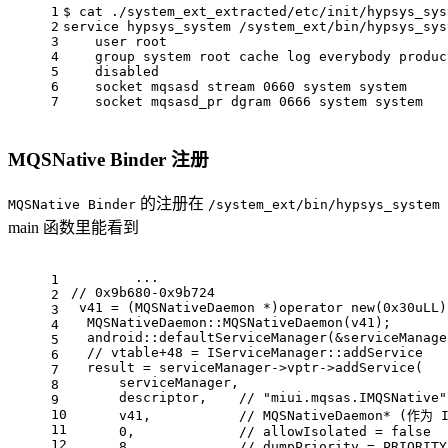
1
$ cat ./system_ext_extracted/etc/init/hypsys_sys
2
service hypsys_system /system_ext/bin/hypsys_sys
3
    user root
4
    group system root cache 
log
 everybody produc
5
    disabled
6
    socket mqsasd stream 0660 system system
7
    socket mqsasd_pr dgram 0666 system system
MQSNative Binder 注册
的注册在
MQSNative Binder
/system_ext/bin/hypsys_system
main 函数里能看到
	...
1
// 0x9b680-0x9b724
2
 v41 = (MQSNativeDaemon *)
operator
new
(
0x30
uLL)
3
  MQSNativeDaemon::MQSNativeDaemon(v41);
4
  android::defaultServiceManager(&serviceManage
5
// vtable+48 = IServiceManager::addService
6
  result = serviceManager->vptr->addService(
7
      serviceManager,
8
      descriptor,    
// "miui.mqsas.IMQSNative"
9
10
      v41,           
// MQSNativeDaemon* (作为 I
11
0
,             
// allowIsolated = false
12
8
// dumpPriority = PRIORITY