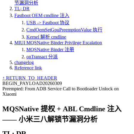
节漏洞分析
TL; DR
Fastboot OEM cmdline 注入
USB -> Fastboot 协议
CmdOemSetGpuPreemptionValue 执行
Kernel 解析 cmdline
MIUI MQSNative Binder Privilege Escalation
MQSNative Binder 注册
onTransact 分派
changelog
Reference link
↑ RETURN_TO_HEADER
BEGIN_PAYLOAD
20260309
Preempted: From ADB Service Call to Bootloader Unlock on
Xiaomi
MQSNative 提权 + ABL Cmdline 注入
—— 小米三八解锁节漏洞分析
TL; DR