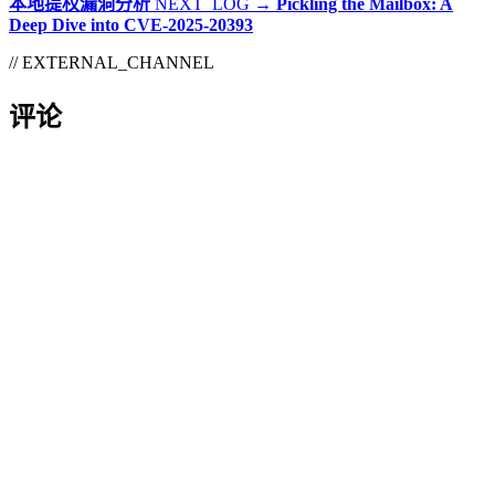
本地提权漏洞分析
NEXT_LOG →
Pickling the Mailbox: A
Deep Dive into CVE-2025-20393
// EXTERNAL_CHANNEL
评论