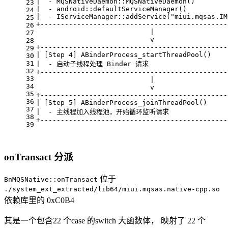
|  - MQSNativeDaemon::MQSNativeDaemon()        
23
|  - android::defaultServiceManager()          
24
|  - IServiceManager::addService("miui.mqsas.IM
25
+----------------------------------------------
26
                            |
27
                            v
28
+----------------------------------------------
29
| [Step 4] ABinderProcess_startThreadPool()    
30
31
|  - 启动子线程处理 Binder 请求                    
32
+----------------------------------------------
33
                            |
34
                            v
35
+----------------------------------------------
36
| [Step 5] ABinderProcess_joinThreadPool()     
37
|  - 主线程加入线程池，开始循环监听请求               
38
+----------------------------------------------
39
onTransact 分派
位于
BnMQSNative::onTransact
./system_ext_extracted/lib64/miui.mqsas.native-cpp.so
依赖库里的 0xC0B4
其是一个包含22 个case 的switch 大函数体， 映射了 22 个