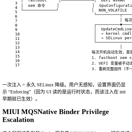
│  fastboot     │─────────────→│  UEFI NVRAM   
3
│  oem 命令     │              │  GpuConfigurati
4
└──────────────┘              │  NON_VOLATILE  
5
                               └──────────┬────
6
                                          │
7
                               ┌──────────▼────
8
                               │  UpdateCmdLine
9
                               │  → kernel cmdl
10
                               │  → SELinux per
11
                               └───────────────
12
                                          │
13
14
                              每次开机自动生效，直
15
                              1. fastboot oe
16
                              2. UEFI 变量被手
17
                              3. 重刷完整固件（
一次注入 = 永久 SELinux 降级。用户无感知，设置界面仍显
示 “Enforcing”（因为 UI 读的是运行时状态，而该注入在 init
早期就已生效）。
MIUI MQSNative Binder Privilege
Escalation